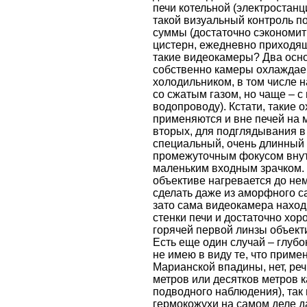
печи котельной (электростан
такой визуальный контроль п
суммы (достаточно сэкономит
цистерн, ежедневно приходящ
такие видеокамеры? Два осно
собственно камеры охлаждае
холодильником, в том числе 
со сжатым газом, но чаще – 
водопроводу). Кстати, такие
применяются и вне печей на 
вторых, для подглядывания в
специальный, очень длинный 
промежуточным фокусом внутр
маленьким входным зрачком. 
объективе нагревается до не
сделать даже из аморфного с
зато сама видеокамера наход
стенки печи и достаточно хо
горячей первой линзы объект
Есть еще один случай – глуб
не имею в виду те, что прим
Марианской впадины, нет, реч
метров или десятков метров 
подводного наблюдения), так
гермокожухи на самом деле д