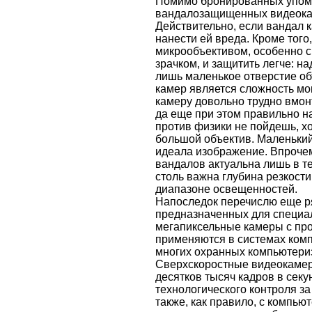
Помимо бронированных упомя
вандалозащищенных видеокам
Действительно, если вандал к
нанести ей вреда. Кроме того
микрообъективом, особенно 
зрачком, и защитить легче: н
лишь маленькое отверстие об
камер является сложность м
камеру довольно трудно вмон
да еще при этом правильно на
против физики не пойдешь, х
большой объектив. Маленький
идеала изображение. Впрочем
вандалов актуальна лишь в т
столь важна глубина резкости
диапазоне освещенностей.
Напоследок перечислю еще р
предназначенных для специал
мегапиксельные камеры с про
применяются в системах комп
многих охранных компьютери
Сверхскоростные видеокамер
десятков тысяч кадров в секу
технологического контроля з
также, как правило, с компь