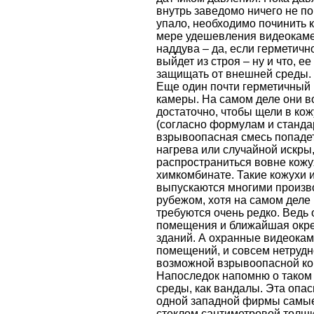
внутрь заведомо ничего не по
упало, необходимо починить к
мере удешевления видеокамер
наддува – да, если герметичн
выйдет из строя – ну и что, 
защищать от внешней среды.
Еще один почти герметичный
камеры. На самом деле они в
достаточно, чтобы щели в ко
(согласно формулам и станда
взрывоопасная смесь попадет 
нагрева или случайной искры
распространиться вовне кожух
химкомбинате. Такие кожухи 
выпускаются многими произво
рубежом, хотя на самом деле
требуются очень редко. Ведь
помещения и ближайшая окрес
зданий. А охранные видеока
помещений, и совсем нетрудн
возможной взрывоопасной ко
Напоследок напомню о тако
среды, как вандалы. Эта опас
одной западной фирмы самые
стеклом сантиметровой толщ