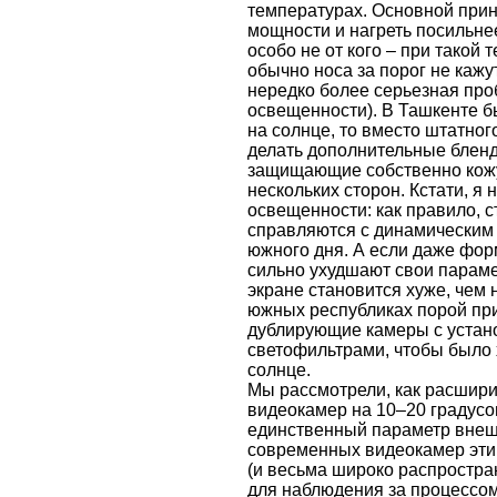
температурах. Основной прин
мощности и нагреть посильнее
особо не от кого – при такой
обычно носа за порог не кажу
нередко более серьезная про
освещенности). В Ташкенте бы
на солнце, то вместо штатног
делать дополнительные бленд
защищающие собственно кожу
нескольких сторон. Кстати, я
освещенности: как правило, 
справляются с динамическим
южного дня. А если даже фор
сильно ухудшают свои парамет
экране становится хуже, чем 
южных республиках порой пр
дублирующие камеры с устан
светофильтрами, чтобы было 
солнце.
Мы рассмотрели, как расшир
видеокамер на 10–20 градусов
единственный параметр внеш
современных видеокамер эти
(и весьма широко распростр
для наблюдения за процессом