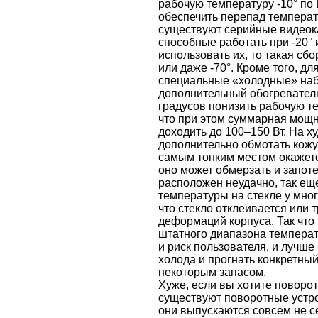
рабочую температуру -10° по 
обеспечить перепад температ
существуют серийные видеока
способные работать при -20° 
использовать их, то такая сбо
или даже -70°. Кроме того, д
специальные «холодные» наб
дополнительный обогреватель
градусов понизить рабочую те
что при этом суммарная мощн
доходить до 100–150 Вт. На х
дополнительно обмотать кожу
самым тонким местом окажетс
оно может обмерзать и запоте
расположен неудачно, так ещ
температуры на стекле у мног
что стекло отклеивается или 
деформаций корпуса. Так что 
штатного диапазона температ
и риск пользователя, и лучше
холода и прогнать конкретный
некоторым запасом.
Хуже, если вы хотите поворо
существуют поворотные устро
они выпускаются совсем не с