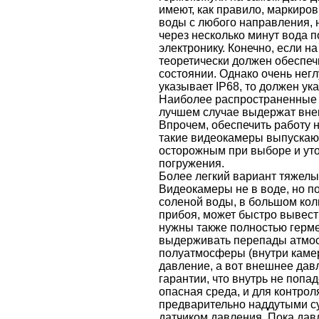
имеют, как правило, маркиро
воды с любого направления, 
через несколько минут вода 
электронику. Конечно, если н
теоретически должен обеспеч
состоянии. Однако очень негл
указывает IP68, то должен ука
Наиболее распространенные 
лучшем случае выдержат внеш
Впрочем, обеспечить работу н
такие видеокамеры выпускают
осторожным при выборе и уто
погружения.
Более легкий вариант тяжелы
Видеокамеры не в воде, но п
соленой воды, в большом кол
прибоя, может быстро вывести
нужны также полностью герм
выдерживать перепады атмо
полуатмосферы (внутри камер
давление, а вот внешнее давл
гарантии, что внутрь не попа
опасная среда, и для контрол
предварительно наддутыми с
датчиком давления. Пока дав