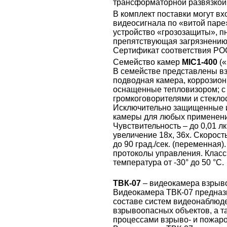
трансформаторной развязкой
В комплект поставки могут вх
видеосигнала по «витой паре»
устройство «грозозащиты», п
препятствующая загрязнению 
Сертификат соответствия P
Семейство камер
MIC1-400
(«
В семействе представлены в
подводная камера, коррозион
оснащенные тепловизором; с
громкоговорителями и стекло
Исключительно защищенные 
камеры для любых применений
Чувствительность – до 0,01 л
увеличение 18х, 36х. Скорост
до 90 град./сек. (переменная
протоколы управления. Класс
температура от -30° до 50 °С.
ТВК-07
– видеокамера взрыв
Видеокамера ТВК-07 предназ
составе систем видеонаблюде
взрывоопасных объектов, а т
процессами взрыво- и пожар