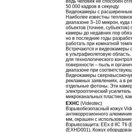
ведь человек не способен отли
50 000 кадров в секунду.
Видеокамеры с расширенным
Наиболее известны тепловизо
диапазоне 3–10 микрон, куда
объектов (точнее, субъектов)
камеры до недавних пор обяз
но в последние годы разраб
работать при комнатной темп
Встречаются и видеокамеры 
в ультрафиолетовую область.
для технологического контро
поверхности – пыль и органич
диапазоне при соответствующ
Видеокамеры сверхвысокочувс
рекламных заявлениях, а в р
отдельные фотоны. Эти каме
электрооптический усилитель 
микроканальных пластин), как
EXHC
(Videotec)
Взрывобезопасный кожух Vid
антикоррозионного алюминиев
мм, окрашен с использование
Взрывозащита: EEx d IIC T6 (
(EXHD001). Кожух оборудова