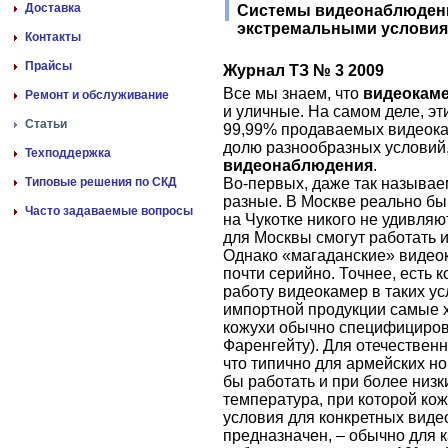
Доставка
Системы видеонаблюдени
экстремальными услови
Контакты
Прайсы
Журнал ТЗ № 3 2009
Все мы знаем, что
видеокам
Ремонт и обслуживание
и уличные. На самом деле, эт
Статьи
99,99% продаваемых видеок
долю разнообразных условий,
Техподдержка
видеонаблюдения
.
Типовые решения по СКД
Во-первых, даже так называ
разные. В Москве реально быв
Часто задаваемые вопросы
на Чукотке никого не удивляю
для Москвы смогут работать и
Однако «магаданские» видео
почти серийно. Точнее, есть 
работу видеокамер в таких у
импортной продукции самые 
кожухи обычно специфицирова
Фаренгейту). Для отечественн
что типично для армейских но
бы работать и при более низк
температура, при которой ко
условия для конкретных виде
предназначен, – обычно для