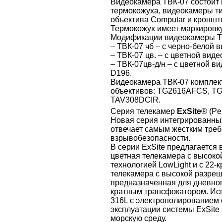
Видеокамера ТВК-07 состоит
термокожуха, видеокамеры т
объектива Computar и кронште
Термокожух имеет маркировк
Модификации видеокамеры Т
– ТВК-07 чб – с черно-белой
– ТВК-07 цв. – с цветной вид
– ТВК-07цв-д/н – с цветной в
D196.
Видеокамера ТВК-07 комплек
объективов: TG2616AFCS, T
TAV308DCIR.
Серия телекамер
ExSite
® (Pe
Новая серия интегрированны
отвечает самым жестким треб
взрывобезопасности.
В серии ExSite предлагается 
цветная телекамера с высок
технологией LowLight и с 22
телекамера с высокой разре
предназначенная для дневног
кратным трансфокатором. Ис
316L с электрополированием
эксплуатации системы ExSite
морскую среду.