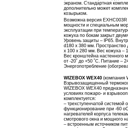
экраном. Стандартная компле
дополнительно может компле
козырьком.
Возможна версия EXHC003R –
мощности и специальным мор
эксплуатации при температур
кожуха по бокам закрыт двум
Уровень защиты – IP65. Внутр
d180 х 380 мм. Пространство 
х 100 х 280 мм. Вес кожуха – 1
Вес кронштейна настенного мо
от -20˚ до +50 ˚С. Питание – 
Энергопотребление (обогреват
WIZEBOX WEX40
(компания 
Взрывозащищенный термокож
WIZEBOX WEX40 предназначе
условиях пожаро- и взрывоо
комплектуется:
– трехступенчатой системой 
функционирование при -60 оС
нагревателей корпуса телека
смотрового окна и мощного н
– встроенным источником пит