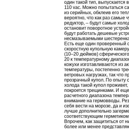
один такой тип, выпускается
110 vac. Можно попытаться с
из серийных, обклеив его те
вероятно, что как раз самые 
редуктор, – будут самые хол
остановит поворотное устрой
будут работать дешевые устр
несмазываемыми шестеренка
Есть еще один проверенный 
скоростную купольную камеру
(10–20 дюймов) сферического
20 к температурному диапазо
кожухи изготавливаются из ак
температуры, постепенно тре
ветровых нагрузках, так что 
прозрачный купол. По опыту с
холода такой купол проживет, 
покроется трещинками. И еще
расчетного диапазона темпер
внимание на гермовводы. Ре
себя вести на морозе, да и и
лучше дополнительно загерме
соответствующим герметиком
Впрочем, как защититься от ни
более или менее представляют