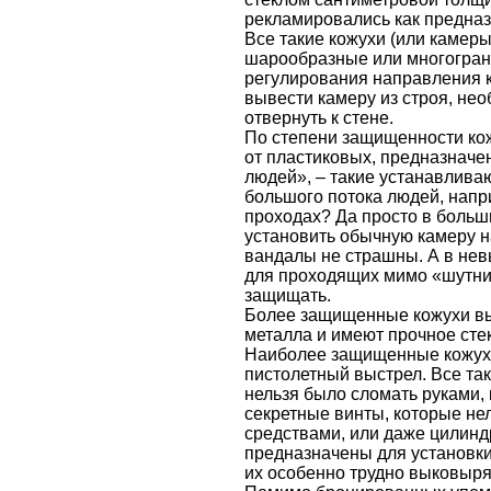
рекламировались как предна
Все такие кожухи (или камеры
шарообразные или многогранн
регулирования направления к
вывести камеру из строя, нео
отвернуть к стене.
По степени защищенности кож
от пластиковых, предназначе
людей», – такие устанавливаю
большого потока людей, напр
проходах? Да просто в боль
установить обычную камеру на
вандалы не страшны. А в нев
для проходящих мимо «шутник
защищать.
Более защищенные кожухи вы
металла и имеют прочное стек
Наиболее защищенные кожух
пистолетный выстрел. Все так
нельзя было сломать руками,
секретные винты, которые не
средствами, или даже цилинд
предназначены для установки 
их особенно трудно выковыря