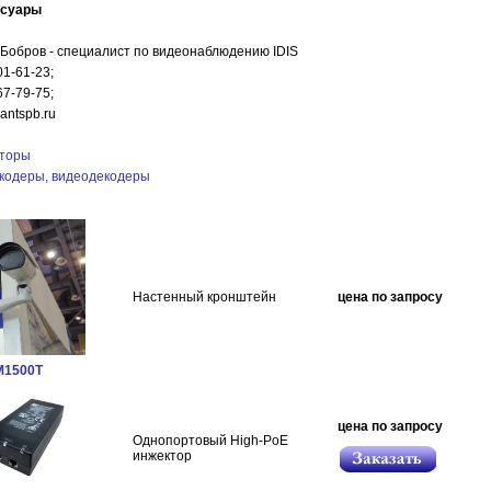
ссуары
 Бобров - специалист по видеонаблюдению IDIS
01-61-23;
67-79-75;
antspb.ru
торы
кодеры, видеодекодеры
Настенный кронштейн
цена по запросу
1500T
цена по запросу
Однопортовый High-PoE
инжектор