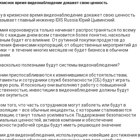
изисное время видеонаблюдение докажет свою ценность
у в кризисное время видеонаблюдение докажет свою ценность
азывает главный инженер IDIS Russia Юрий Цывинский.
мия короновируса только начинает распространяться по всему
 Но с каждым днем всем ​​становится более понятно, насколько
зным будет его влияние. От рутинной покупки продуктов до
ления финансами корпораций, от общественных мероприятий до
ики — в течение многих месяцев не будет бизнеса в обычном
ании.
 насколько полезными будут системы видеонаблюдения?
нии приспосабливаются к изменившимся обстоятельствам,
таменты и сотрудники служб безопасности (СБ) будут играть
вую роль. И поскольку они выполняют работу с повышенной
ственностью, инвестиции в видеонаблюдение должны будут
ее окупиться.
том того, что часть сотрудников могут заболеть или будут в
золяции – все обычные инциденты, с которыми сталкиваются
изации, станут только усиливаться. Поддержание безопасности
иальных ценностей, активов компании и обеспечение
асности рабочей среды будут иметь решающее значение.
ия для видеонаблюдения, использующие новейшие достижения 