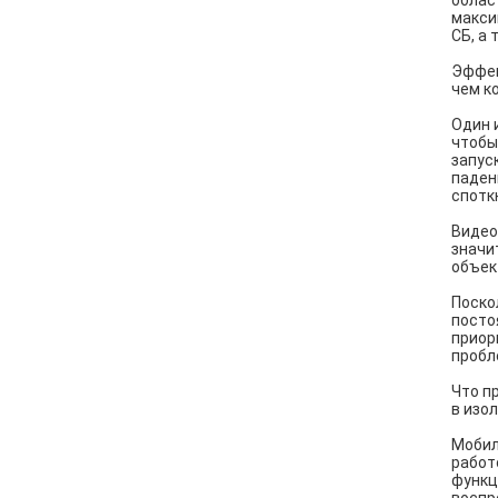
облас
макси
СБ, а
Эффек
чем к
Один 
чтобы
запус
паден
спотк
Видео
значи
объек
Поско
посто
приор
пробл
Что п
в изо
Мобил
работ
функц