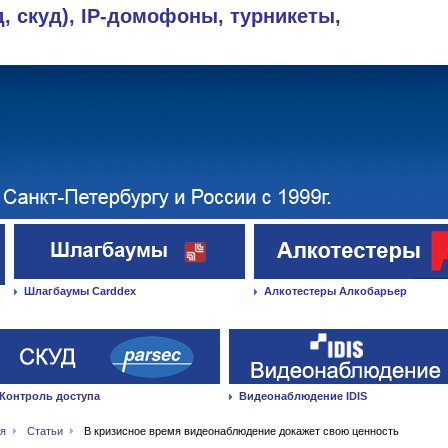
д, скуд), IP-домофоны, турникеты,
Шлагбаумы Carddex
Алкотестеры Алкобарьер
Контроль доступа
Видеонаблюдение IDIS
ая
Статьи
В кризисное время видеонаблюдение докажет свою ценность