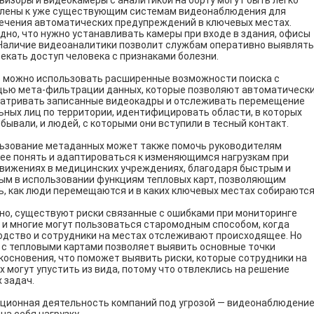
визоры и видеокамеры с аналитикой на борту могут быть легко
лены к уже существующим системам видеонаблюдения для
ечения автоматических предупреждений в ключевых местах.
дно, что нужно устанавливать камеры при входе в здания, офисы
. Наличие видеоаналитики позволит службам оперативно выявлять
секать доступ человека с признаками болезни.
 можно использовать расширенные возможности поиска с
ью мета-фильтрации данных, которые позволяют автоматическ
атривать записанные видеокадры и отслеживать перемещение
ьных лиц по территории, идентифицировать области, в которых
обывали, и людей, с которыми они вступили в тесный контакт.
ьзование метаданных может также помочь руководителям
ее понять и адаптироваться к изменяющимся нагрузкам при
вижениях в медицинских учреждениях, благодаря быстрым и
ым в использовании функциям тепловых карт, позволяющим
ь, как люди перемещаются и в каких ключевых местах собираются
но, существуют риски связанные с ошибками при мониторинге
 и многие могут пользоваться старомодным способом, когда
одство и сотрудники на местах отслеживают происходящее. Но
 с тепловыми картами позволяет выявить основные точки
косновения, что поможет выявить риски, которые сотрудники на
х могут упустить из вида, потому что отвлеклись на решение
 задач.
ционная деятельность компаний под угрозой — видеонаблюдени