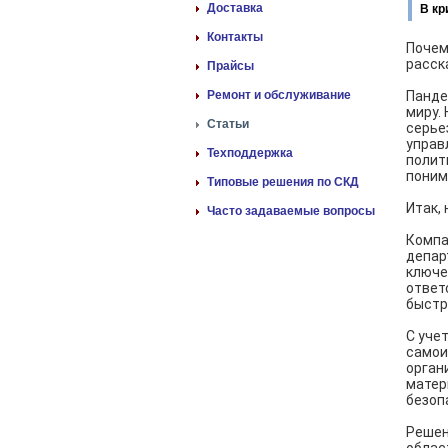
Доставка
В кр
Контакты
Почем
расск
Прайсы
Ремонт и обслуживание
Панде
миру.
Статьи
серье
управ
Техподдержка
полит
поним
Типовые решения по СКД
Итак,
Часто задаваемые вопросы
Компа
депар
ключе
ответ
быстр
С уче
самои
орган
матер
безоп
Решен