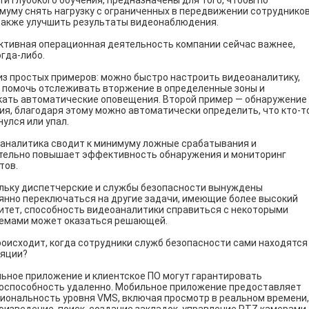
ти глубокого обучения, предназначены для того, чтобы по
муму снять нагрузку с ограниченных в передвижении сотруднико
 также улучшить результаты видеонаблюдения.
тивная операционная деятельность компании сейчас важнее,
огда-либо.
из простых примеров: можно быстро настроить видеоаналитику,
 помочь отслеживать вторжение в определенные зоны и
кать автоматические оповещения. Второй пример — обнаружение
ия, благодаря этому можно автоматически определить, что кто-т
нулся или упал.
аналитика сводит к минимуму ложные срабатывания и
тельно повышает эффективность обнаружения и мониторинг
тов.
льку диспетчерские и службы безопасности вынуждены
янно переключаться на другие задачи, имеющие более высокий
итет, способность видеоаналитики справиться с некоторыми
емами может оказаться решающей.
роисходит, когда сотрудники служб безопасности сами находятся
ляции?
ьное приложение и клиентское ПО могут гарантировать
оспособность удаленно. Мобильное приложение предоставляет
иональность уровня VMS, включая просмотр в реальном времени,