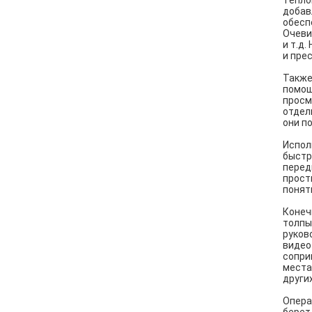
Тепло
добав
обесп
Очеви
и т.д
и пре
Также
помощ
просм
отдел
они п
Испол
быстр
перед
прост
понят
Конеч
толпы
руков
видео
сопри
места
других
Опера