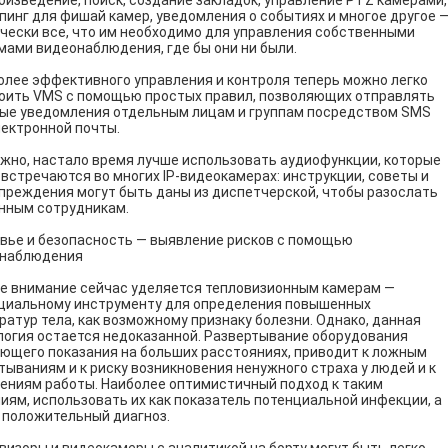
оизведение, поиск, создание закладок, управление PTZ камерами,
пинг для фишай камер, уведомления о событиях и многое другое 
чески все, что им необходимо для управления собственными
мами видеонаблюдения, где бы они ни были.
олее эффективного управления и контроля теперь можно легко
оить VMS с помощью простых правил, позволяющих отправлять
ые уведомления отдельным лицам и группам посредством SMS
лектронной почты.
жно, настало время лучше использовать аудиофункции, которые
 встречаются во многих IP-видеокамерах: инструкции, советы и
преждения могут быть даны из диспетчерской, чтобы разослать
нным сотрудникам.
вье и безопасность — выявление рисков с помощью
наблюдения
е внимание сейчас уделяется тепловизионным камерам —
циальному инструменту для определения повышенных
ратур тела, как возможному признаку болезни. Однако, данная
логия остается недоказанной. Развертывание оборудования
ющего показания на больших расстояниях, приводит к ложным
тываниям и к риску возникновения ненужного страха у людей и к
ениям работы. Наиболее оптимистичный подход к таким
иям, использовать их как показатель потенциальной инфекции, а
к положительный диагноз.