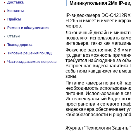
Доставка
Миникупольная 2Мп IP-в
Контакты
IP-видеокамера DC-C4212RX 
Прайсы
H.265 и имеет и имеет инфра
метров.
Ремонт и обслуживание
Лаконичный дизайн и миниат
Статьи
позволяют использовать камер
интерьере, таких как магазины
Техподдержка
Фокусное расстояние 2.8 мм и
Типовые решения по СКД
гр. дает возможность применя
требуется наблюдение за объ
Часто задаваемые вопросы
Встроенная видеоаналитика I
событиям как движение вмеша
зоны.
Питание камеры по витой пар
необходимость использовани
питания. Использование в связ
Интеллектуальный Кодек позв
пространства и сетевого траф
видеокамера обеспечивает у
кабербезопасности и plug-and
Журнал "Технологии Защиты"