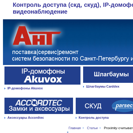
Контроль доступа (скд, скуд), IP-домоф
видеонаблюдение
Шлагбаумы Carddex
IP-домофоны Akuvox
Аксессуары Accordtec
Контроль доступа
Главная
Статьи
Proximity-считыва