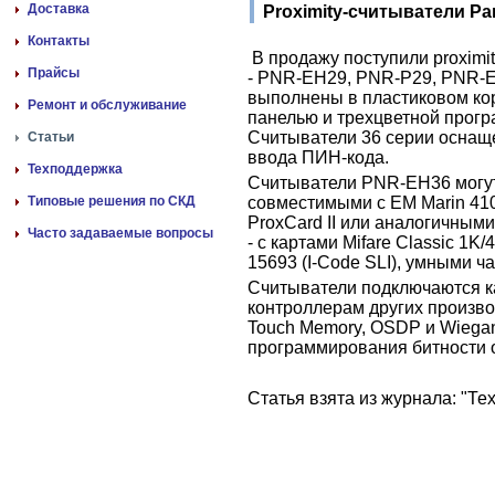
Доставка
Proximity-считыватели Pa
Контакты
В продажу поступили proximit
Прайсы
- PNR-EH29, PNR-P29, PNR-E
выполнены в пластиковом ко
Ремонт и обслуживание
панелью и трехцветной прог
Считыватели 36 серии оснащ
Статьи
ввода ПИН-кода.
Техподдержка
Считыватели PNR-EH36 могут 
Типовые решения по СКД
совместимыми с EM Marin 4100
ProxCard II или аналогичны
Часто задаваемые вопросы
- с картами Mifare Classic 1K/4K
15693 (I-Code SLI), умными ч
Считыватели подключаются как
контроллерам других произво
Touch Memory, OSDP и Wiega
программирования битности от
Статья взята из журнала: "Т