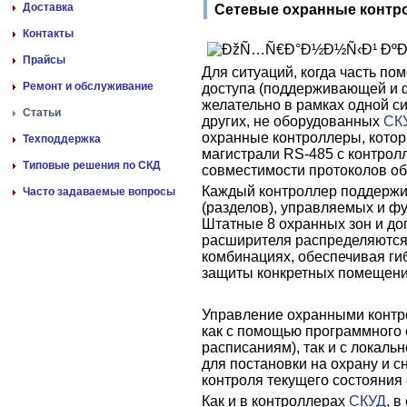
Доставка
Сетевые охранные контр
Контакты
Прайсы
Для ситуаций, когда часть п
Ремонт и обслуживание
доступа (поддерживающей и ф
желательно в рамках одной с
Статьи
других, не оборудованных
СК
охранные контроллеры, котор
Техподдержка
магистрали RS-485 с контролл
Типовые решения по СКД
совместимости протоколов о
Каждый контроллер поддержи
Часто задаваемые вопросы
(разделов), управляемых и 
Штатные 8 охранных зон и до
расширителя распределяются
комбинациях, обеспечивая ги
защиты конкретных помещени
Управление охранными контр
как с помощью программного 
расписаниям), так и с локаль
для постановки на охрану и с
контроля текущего состояния
Как и в контроллерах
СКУД
, 