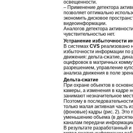
освещенности.
– Применение детектора актив
позволяет оптимально использ
экономить дисковое пространс
видеоинформации.
Аналогов детектора активности
чувствительностью нет.
Устранение избыточности 
В системах
CVS
реализовано н
избыточности информации по р
движения: дельта-сжатие, дин
оцифровок в матричных комму
разрешением, управление куп
анализа движения в поле зрен
Дельта-сжатие
При охране объектов в основ
камеры, а изменения в кадре н
занимают незначительное мест
Поэтому в последовательности
только малая активная часть 
(фоновые) кадры (рис. 2). Это
уменьшению объема (в десятки
каналам передачи информации
В результате разработанный и