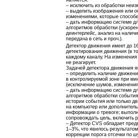
– исключить из обработки неи
– выделить изображения или о
изменениями, которые способе
– дать информацию системе д
алгоритмов обработки (ускоре
деинтерлейс, анализ на наличи
передача в сеть и проч.).
Детектор движения имеет до 1
детектирования движения (в т
каждому каналу. На изменения
не реагирует.
Задачей детектора движения я
– определить наличие движени
в контролируемой зоне при м
(исключение шумов, изменения
– дать информацию системе д
алгоритмов обработки события
истории события или только д
на компьютер или дополнител
информации о тревоге; выпол
сопровождать цель, включить р
– Детектор CVS обладает пред
1–3%, что явилось результато
коррекции порога отсечки по 