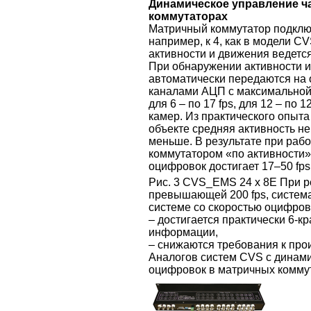
Динамическое управление ч
коммутаторах
Матричный коммутатор подклю
например, к 4, как в модели CV
активности и движения ведется
При обнаружении активности 
автоматически передаются на
каналами АЦП с максимальной ч
для 6 – по 17 fps, для 12 – по 1
камер. Из практического опыта
объекте средняя активность н
меньше. В результате при раб
коммутатором «по активности»
оцифровок достигает 17–50 fps
Рис. 3 CVS_EMS 24 х 8Е При р
превышающей 200 fps, систем
системе со скоростью оцифровк
– достигается практически 6-к
информации,
– снижаются требования к про
Аналогов систем CVS с динам
оцифровок в матричных коммут