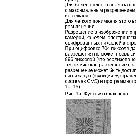
Для более полного анализа из
с максимальным разрешением ка
вертикали.
Для четкого понимания этого 
разъяснения.
Разрешение в изображении опре
камерой, кабелем, электрическ
оцифрованных пикселей в стро
При оцифровке 704 пикселя да
разрешения не может превысить
896 пикселей (что реализовано
теоретическое разрешение сос
разрешение может быть дости
сигнал/шум (функция «устране
системах CVS) и программног
1а, 1б).
Рис. 1а. Функция отключена