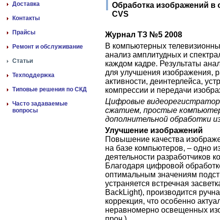
Доставка
Обработка изображений в
CVS
Контакты
Прайсы
Журнал ТЗ №5 2008
В компьютерных телевизионны
Ремонт и обслуживание
анализ амплитудных и спектра
Статьи
каждом кадре. Результаты ана
для улучшения изображения, р
Техподдержка
активности, деинтерлейса, ус
Типовые решения по СКД
компрессии и передачи изобра
Цифровые видеорегистратор
Часто задаваемые
сжатием, простые компьюте
вопросы
дополнительной обработки и
Улучшение изображений
Повышение качества изображе
на базе компьютеров, – одно 
деятельности разработчиков к
Благодаря цифровой обработке
оптимальным значениям подстр
устраняется встречная засвет
BackLight), производится ручн
коррекция, что особенно актуа
неравномерно освещенных изоб
проч.).