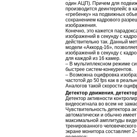
один АЦП). Причем для подви
производится деинтерлейс в ка
«гребенку» на подвижных объ
сохранением кадрового разре
изображения.
Конечно, это кажется парадок
изображений в секунду с кадр
действительно так. Данный ме
модели «Аккорд-16», позволяет
изображений в секунду с кад
для каждой из 16 камер.
– В мультиплексном режиме с
быстрее систем-конкурентов.
– Возможна оцифровка изобра
частотой до 50 fps как в реаль
Аналогов такой скорости оциф
Детектор движения, детекто
Детектор активности контроли
видеосигнала во всем не зама
Чувствительность детектора а
автоматически и обычно имеет
максимальной амплитуды видео
тренированного человеческого
экране монитора составляет 2–
является: