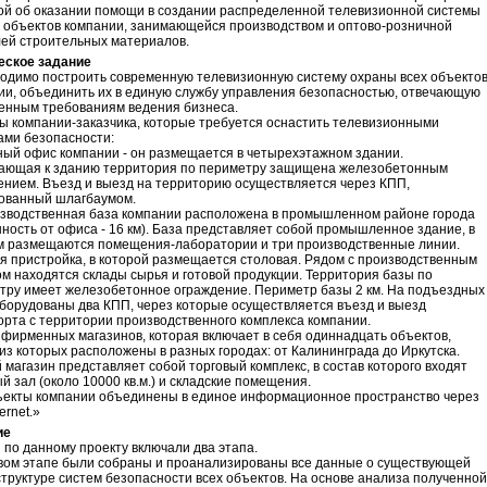
ой об оказании помощи в создании распределенной телевизионной системы
 объектов компании, занимающейся производством и оптово-розничной
лей строительных материалов.
еское задание
одимо построить современную телевизионную систему охраны всех объекто
ии, объединить их в единую службу управления безопасностью, отвечающую
енным требованиям ведения бизнеса.
ы компании-заказчика, которые требуется оснастить телевизионными
ами безопасности:
вный офис компании - он размещается в четырехэтажном здании.
ающая к зданию территория по периметру защищена железобетонным
ением. Въезд и выезд на территорию осуществляется через КПП,
ованный шлагбаумом.
изводственная база компании расположена в промышленном районе города
нность от офиса - 16 км). База представляет собой промышленное здание, в
м размещаются помещения-лаборатории и три производственные линии.
я пристройка, в которой размещается столовая. Рядом с производственным
ом находятся склады сырья и готовой продукции. Территория базы по
тру имеет железобетонное ограждение. Периметр базы 2 км. На подъездных
оборудованы два КПП, через которые осуществляется въезд и выезд
орта с территории производственного комплекса компании.
ь фирменных магазинов, которая включает в себя одиннадцать объектов,
из которых расположены в разных городах: от Калининграда до Иркутска.
магазин представляет собой торговый комплекс, в состав которого входят
й зал (около 10000 кв.м.) и складские помещения.
ъекты компании объединены в единое информационное пространство через
ernet.»
ие
 по данному проекту включали два этапа.
вом этапе были собраны и проанализированы все данные о существующей
труктуре систем безопасности всех объектов. На основе анализа полученной