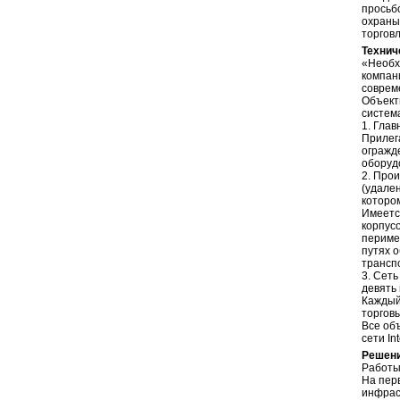
просьб
охраны
торгов
Технич
«Необх
компан
соврем
Объект
систем
1. Гла
Прилег
огражд
оборуд
2. Про
(удале
которо
Имеетс
корпус
периме
путях 
трансп
3. Сет
девять 
Каждый 
торговы
Все об
сети Int
Решен
Работы
На пер
инфрас