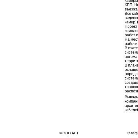
камеры
КПП. Н
въезжа
Все ка
видеос
камер.
Проект
компле
работ 
На мес
рабочи
В каче
систем
автома
террит
В план
оснаще
опреде
систем
создав
трансп
распоз
Выводы
компан
архите
кабеле
© ООО АНТ
Телеф