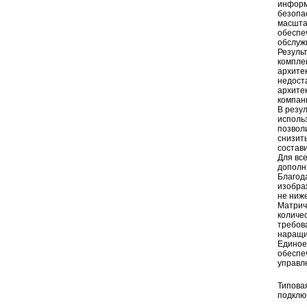
информ
безопа
масшта
обеспе
обслуж
Резуль
компле
архите
недост
архите
компан
В резу
использ
позвол
снизит
состав
Для вс
дополн
Благод
изобра
не ниже
Матрич
количе
требова
наращи
Единое 
обеспе
управл
Типова
подклю