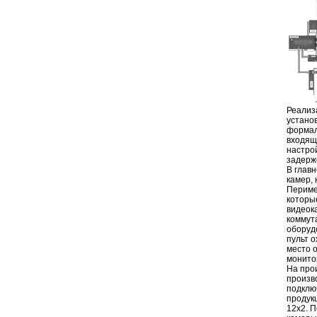
Реализ
устано
формал
входящ
настрой
задерже
В глав
камер, 
Периме
которы
видеок
коммут
оборуд
пульт о
место 
монито
На про
произв
подклю
продук
12x2. П