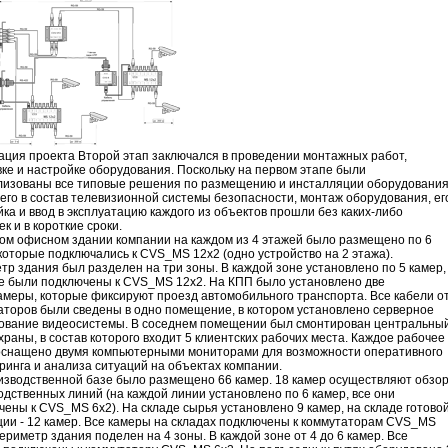
ация проекта Второй этап заключался в проведении монтажных работ,
вке и настройке оборудования. Поскольку на первом этапе были
изованы все типовые решения по размещению и инсталляции оборудования
его в состав телевизионной системы безопасности, монтаж оборудования, ег
ка и ввод в эксплуатацию каждого из объектов прошли без каких-либо
к и в короткие сроки.
ном офисном здании компании на каждом из 4 этажей было размещено по 6
которые подключались к CVS_MS 12x2 (одно устройство на 2 этажа).
тр здания был разделен на три зоны. В каждой зоне установлено по 5 камер,
е были подключены к CVS_MS 12x2. На КПП было установлено две
амеры, которые фиксируют проезд автомобильного транспорта. Все кабели о
аторов были сведены в одно помещение, в котором установлено серверное
ование видеосистемы. В соседнем помещении был смонтирован центральны
храны, в состав которого входит 5 клиентских рабочих места. Каждое рабочее
оснащено двумя компьютерными мониторами для возможности оперативного
ринга и анализа ситуаций на объектах компании.
изводственной базе было размещено 66 камер. 18 камер осуществляют обзо
одственных линий (на каждой линии установлено по 6 камер, все они
чены к CVS_MS 6x2). На складе сырья установлено 9 камер, на складе готово
ции - 12 камер. Все камеры на складах подключены к коммутаторам CVS_MS
ериметр здания поделен на 4 зоны. В каждой зоне от 4 до 6 камер. Все