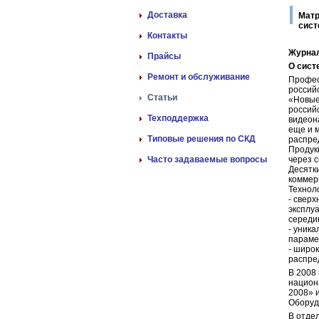
Доставка
Матр
сист
Контакты
Журнал
Прайсы
О сист
Ремонт и обслуживание
Профес
россий
Статьи
«Новые
россий
Техподдержка
видеон
еще и 
Типовые решения по СКД
распре
Продук
Часто задаваемые вопросы
через 
Десятк
коммер
Технол
- свер
эксплу
середи
- уник
параме
- широ
распре
В 2008
национ
2008» 
Оборуд
В отде