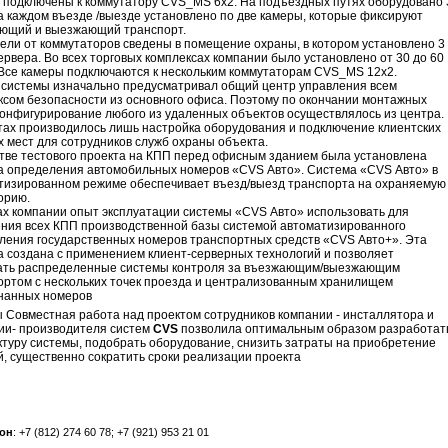
 подключены к коммутатору CVS_MS 6x2. На подъездных путях оборудовано 
а каждом въезде /выезде установлено по две камеры, которые фиксируют
ющий и выезжающий транспорт.
бели от коммутаторов сведены в помещение охраны, в котором установлено 3
ервера. Во всех торговых комплексах компании было установлено от 30 до 60
 Все камеры подключаются к нескольким коммутаторам CVS_MS 12x2.
 системы изначально предусматривал общий центр управления всем
ксом безопасности из основного офиса. Поэтому по окончании монтажных
конфигурирование любого из удаленных объектов осуществлялось из центра.
тах производилось лишь настройка оборудования и подключение клиентских
х мест для сотрудников служб охраны объекта.
стве тестового проекта на КПП перед офисным зданием была установлена
а определения автомобильных номеров «CVS Авто». Система «CVS Авто» в
тизированном режиме обеспечивает въезд/выезд транспорта на охраняемую
орию.
ах компании опыт эксплуатации системы «CVS Авто» использовать для
ния всех КПП производственной базы системой автоматизированного
ления государственных номеров транспортных средств «CVS Авто+». Эта
а создана с применением клиент-серверных технологий и позволяет
ать распределенные системы контроля за въезжающим/выезжающим
ортом с нескольких точек проезда и централизованным хранилищем
нанных номеров
 Совместная работа над проектом сотрудников компании - инсталлятора и
ии- производителя систем
CVS
позволила оптимальным образом разработат
ктуру системы, подобрать оборудование, снизить затраты на приобретение
й, существенно сократить сроки реализации проекта
он
: +7 (812) 274 60 78; +7 (921) 953 21 01