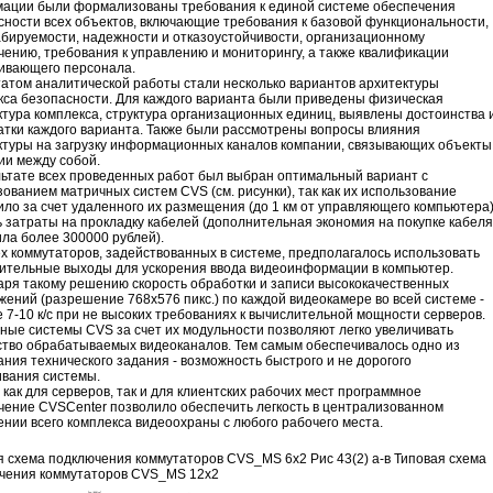
ации были формализованы требования к единой системе обеспечения
сности всех объектов, включающие требования к базовой функциональности,
бируемости, надежности и отказоустойчивости, организационному
чению, требования к управлению и мониторингу, а также квалификации
ивающего персонала.
татом аналитической работы стали несколько вариантов архитектуры
кса безопасности. Для каждого варианта были приведены физическая
ктура комплекса, структура организационных единиц, выявлены достоинства 
атки каждого варианта. Также были рассмотрены вопросы влияния
ктуры на загрузку информационных каналов компании, связывающих объекты
ии между собой.
льтате всех проведенных работ был выбран оптимальный вариант с
ованием матричных систем CVS (см. рисунки), так как их использование
ило за счет удаленного их размещения (до 1 км от управляющего компьютера
ь затраты на прокладку кабелей (дополнительная экономия на покупке кабеля
ила более 300000 рублей).
ех коммутаторов, задействованных в системе, предполагалось использовать
ительные выходы для ускорения ввода видеоинформации в компьютер.
аря такому решению скорость обработки и записи высококачественных
жений (разрешение 768х576 пикс.) по каждой видеокамере во всей системе -
 7-10 к/с при не высоких требованиях к вычислительной мощности серверов.
ные системы CVS за счет их модульности позволяют легко увеличивать
ство обрабатываемых видеоканалов. Тем самым обеспечивалось одно из
ния технического задания - возможность быстрого и не дорогого
вания системы.
как для серверов, так и для клиентских рабочих мест программное
чение CVSCenter позволило обеспечить легкость в централизованном
ении всего комплекса видеоохраны с любого рабочего места.
я схема подключения коммутаторов CVS_MS 6x2 Рис 43(2) а-в Типовая схема
чения коммутаторов CVS_MS 12x2