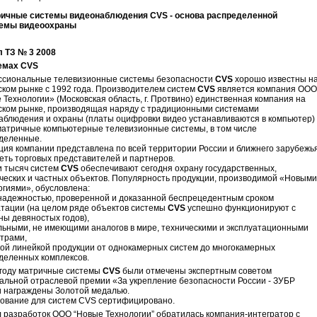
ичные системы видеонаблюдения CVS - основа распределенной
емы видеоохраны
 ТЗ № 3 2008
емах CVS
сиональные телевизионные системы безопасности
CVS
хорошо известны н
ском рынке с 1992 года. Производителем систем
CVS
является компания ООО
 Технологии» (Московская область, г. Протвино) единственная компания на
ском рынке, производящая наряду с традиционными системами
аблюдения и охраны (платы оцифровки видео устанавливаются в компьютер)
матричные компьютерные телевизионные системы, в том числе
деленные.
ция компании представлена по всей территории России и ближнего зарубежь
сеть торговых представителей и партнеров.
и тысяч систем
CVS
обеспечивают сегодня охрану государственных,
ческих и частных объектов. Популярность продукции, производимой «Новыми
огиями», обусловлена:
хнадежностью, проверенной и доказанной беспрецедентным сроком
атации (на целом ряде объектов системы
CVS
успешно функционируют с
ны девяностых годов),
альными, не имеющими аналогов в мире, техническими и эксплуатационными
трами,
кой линейкой продукции от однокамерных систем до многокамерных
деленных комплексов.
 году матричные системы
CVS
были отмечены экспертным советом
альной отраслевой премии «За укрепление безопасности России - ЗУБР
и награждены Золотой медалью.
ование для систем CVS сертифицировано.
л разработок ООО “Новые Технологии” обратилась компания-интегратор с