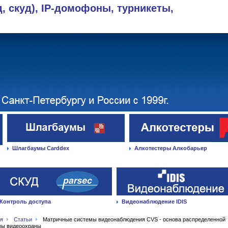
д, скуд), IP-домофоны, турникеты,
Шлагбаумы Carddex
Алкотестеры Алкобарьер
Контроль доступа
Видеонаблюдение IDIS
ая
Статьи
Матричные системы видеонаблюдения CVS - основа распределенной
мы видеоохраны