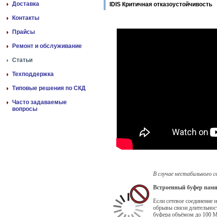
Доставка
IDIS Критичная отказоустойчивость
Контакты
Прайсы
Ремонт и обслуживание
Статьи
Техподдержка
Типовые решения по СКД
Часто задаваемые
вопросы
В случае нестабильного 
Встроенный буфер пам
Если сетевое соединение 
обрывы связи длительност
буфера объёмом до 100 М