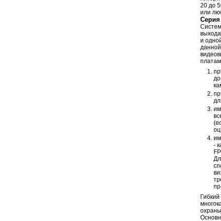
20 до 
или лю
Серия
Систем
выхода
и одно
данной
видеов
платам
пр
до
ка
пр
дл
им
вс
(е
оц
им
- 
FP
Дл
сп
ви
тр
пр
Гибкий
многок
охраны
Основн