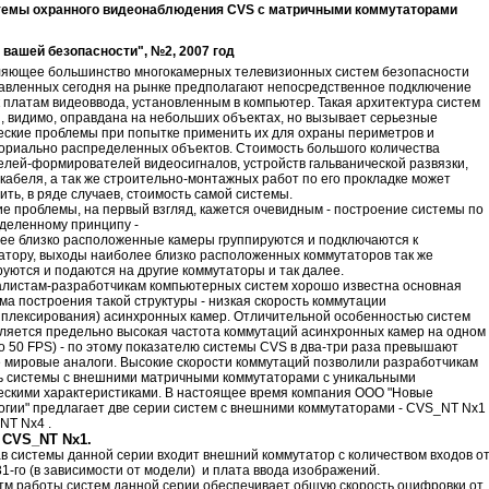
емы охранного видеонаблюдения CVS с матричными коммутаторами
 вашей безопасности", №2, 2007 год
яющее большинство многокамерных телевизионных систем безопасности
авленных сегодня на рынке предполагают непосредственное подключение
к платам видеоввода, установленным в компьютер. Такая архитектура систем
, видимо, оправдана на небольших объектах, но вызывает серьезные
еские проблемы при попытке применить их для охраны периметров и
ориально распределенных объектов. Стоимость большого количества
елей-формирователей видеосигналов, устройств гальванической развязки,
 кабеля, а так же строительно-монтажных работ по его прокладке может
ить, в ряде случаев, стоимость самой системы.
е проблемы, на первый взгляд, кажется очевидным - построение системы по
деленному принципу -
ее близко расположенные камеры группируются и подключаются к
атору, выходы наиболее близко расположенных коммутаторов так же
руются и подаются на другие коммутаторы и так далее.
листам-разработчикам компьютерных систем хорошо известна основная
ма построения такой структуры - низкая скорость коммутации
иплексирования) асинхронных камер. Отличительной особенностью систем
ляется предельно высокая частота коммутаций асинхронных камер на одном
о 50 FPS) - по этому показателю системы CVS в два-три раза превышают
 мировые аналоги. Высокие скорости коммутаций позволили разработчикам
ь системы с внешними матричными коммутаторами с уникальными
ескими характеристиками. В настоящее время компания ООО "Новые
огии" предлагает две серии систем с внешними коммутаторами - CVS_NT Nx1
NT Nx4 .
 CVS_NT Nx1.
ав системы данной серии входит внешний коммутатор с количеством входов о
31-го (в зависимости от модели) и плата ввода изображений.
тм работы систем данной серии обеспечивает общую скорость оцифровки от