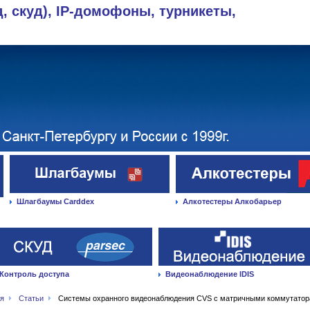
д, скуд), IP-домофоны, турникеты,
Шлагбаумы Carddex
Алкотестеры Алкобарьер
Контроль доступа
Видеонаблюдение IDIS
ая
Статьи
Системы охранного видеонаблюдения CVS с матричными коммутато