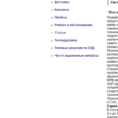
Доставка
Сист
Контакты
"Все о
Прайсы
Подавл
предст
камер 
Ремонт и обслуживание
охраны
технич
Статьи
террит
усилит
Техподдержка
самого
превыс
Типовые решения по СКД
Решени
распре
Часто задаваемые вопросы
наибол
коммут
группи
Специа
пробле
(мульт
CVS
яв
АЦП (д
лучшие
создат
технич
Технол
и CVS_
Серия
В сост
4-х до 
Алгори