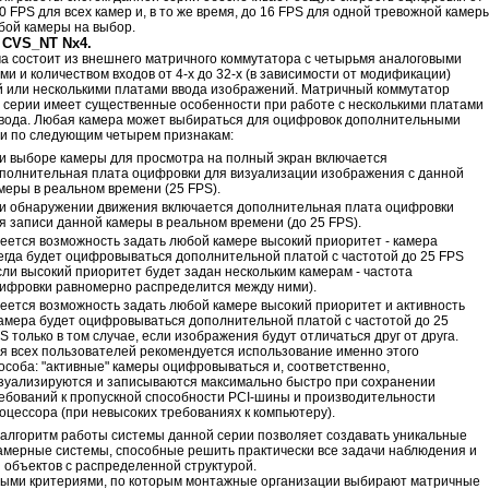
50 FPS для всех камер и, в то же время, до 16 FPS для одной тревожной камер
бой камеры на выбор.
 CVS_NT Nx4.
а состоит из внешнего матричного коммутатора с четырьмя аналоговыми
ми и количеством входов от 4-х до 32-х (в зависимости от модификации)
й или несколькими платами ввода изображений. Матричный коммутатор
 серии имеет существенные особенности при работе с несколькими платами
вода. Любая камера может выбираться для оцифровок дополнительными
и по следующим четырем признакам:
и выборе камеры для просмотра на полный экран включается
полнительная плата оцифровки для визуализации изображения с данной
меры в реальном времени (25 FPS).
и обнаружении движения включается дополнительная плата оцифровки
я записи данной камеры в реальном времени (до 25 FPS).
еется возможность задать любой камере высокий приоритет - камера
егда будет оцифровываться дополнительной платой с частотой до 25 FPS
сли высокий приоритет будет задан нескольким камерам - частота
ифровки равномерно распределится между ними).
еется возможность задать любой камере высокий приоритет и активность
камера будет оцифровываться дополнительной платой с частотой до 25
S только в том случае, если изображения будут отличаться друг от друга.
я всех пользователей рекомендуется использование именно этого
особа: "активные" камеры оцифровываться и, соответственно,
зуализируются и записываются максимально быстро при сохранении
ебований к пропускной способности PCI-шины и производительности
оцессора (при невысоких требованиях к компьютеру).
 алгоритм работы системы данной серии позволяет создавать уникальные
амерные системы, способные решить практически все задачи наблюдения и
 объектов с распределенной структурой.
ыми критериями, по которым монтажные организации выбирают матричные