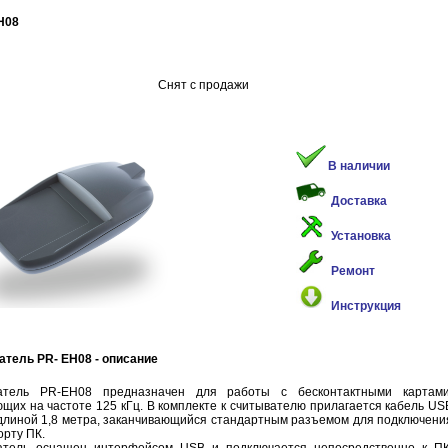
H08
Снят с продажи
В наличии
Доставка
Установка
Ремонт
Инструкция
тель PR- EH08 - описание
атель PR-EH08 предназначен для работы с бесконтактными картами
щих на частоте 125 кГц. В комплекте к считывателю прилагается кабель US
 длиной 1,8 метра, заканчивающийся стандартным разъемом для подключени
орту ПК.