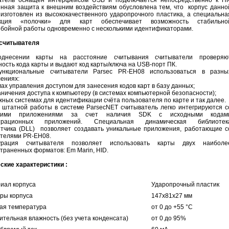
атель оснащен интерфейсом USB и подключается непосредственно к ПК
ная защита к внешним воздействиям обусловлена тем, что корпус данно
изготовлен из высококачественного ударопрочного пластика, а специальна
укция «полочки» для карт обеспечивает возможность стабильно
бойной работы одновременно с несколькими идентификаторами.
 считывателя
днесении карты на расстояние считывания считыватели проверяю
ность кода карты и выдают код карты/ключа на USB-порт ПК.
ункциональные считыватели Parsec PR-EH08 использоваться в разны
лениях:
мах управления доступом для занесения кодов карт в базу данных;
аничения доступа к компьютеру (в системах компьютерной безопасности);
жных системах для идентификации счёта пользователя по карте и так далее.
штатной работы в системе ParsecNET считыватель легко интегрируются с
нними приложениями за счет наличия SDK с исходными кодам
трационных приложений. Специальная динамическая библиотек
тчика (DLL) позволяет создавать уникальные приложения, работающие с
телями PR-EH08.
урация считывателя позволяет использовать карты двух наиболе
траненных форматов: Em Marin, HID.
ские характеристики :
иал корпуса
Ударопрочный пластик
ры корпуса
147x81x27 мм
ая температура
от 0 до +55 °C
ительная влажность (без учета конденсата)
от 0 до 95%