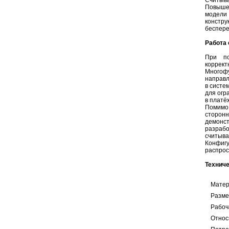
Считыв
Повышен
модели 
констр
беспере
Работа
При по
коррект
Многоф
направ
в систе
для огр
в платё
Помимо 
сторо
демонс
разрабо
считыва
Конфиг
распрос
Техниче
Матер
Разме
Рабоч
Относ