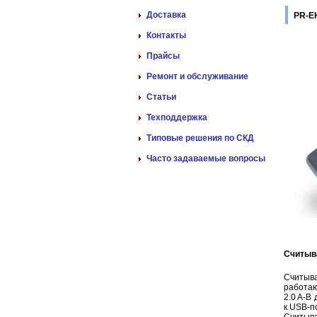
Доставка
PR-E
Контакты
Прайсы
Ремонт и обслуживание
Статьи
Техподдержка
Типовые решения по СКД
Часто задаваемые вопросы
Считыва
Cчитыв
работаю
2.0 A-B
к USB-п