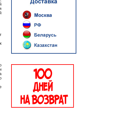
.
й
я
й
т
х
о
и
а
о
е