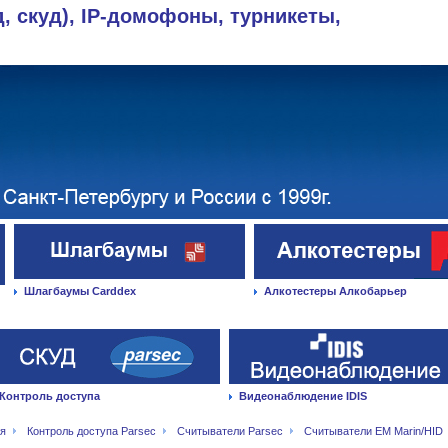
д, скуд), IP-домофоны, турникеты,
Шлагбаумы Carddex
Алкотестеры Алкобарьер
Контроль доступа
Видеонаблюдение IDIS
ая
Контроль доступа Parsec
Считыватели Parsec
Считыватели EM Marin/HID