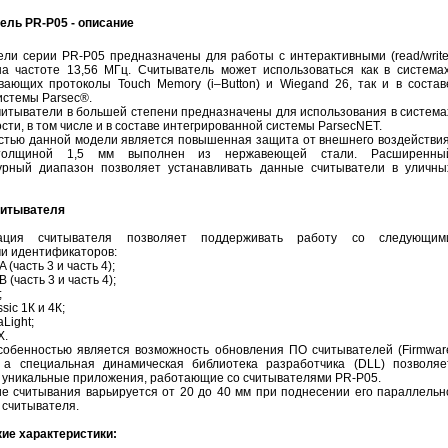
ель PR-P05 - описание
ли серии PR-P05 предназначены для работы с интерактивными (read/write
на частоте 13,56 МГц. Считыватель может использоваться как в системах
вающих протоколы Touch Memory (i–Button) и Wiegand 26, так и в состав
истемы Parsec®.
итыватели в большей степени предназначены для использования в система
сти, в том числе и в составе интегрированной системы ParsecNET.
стью данной модели является повышенная защита от внешнего воздействия
толщиной 1,5 мм выполнен из нержавеющей стали. Расширенны
урный диапазон позволяет устанавливать данные считыватели в уличны
читывателя
рация считывателя позволяет поддерживать работу со следующим
и идентификаторов:
 (часть 3 и часть 4);
 (часть 3 и часть 4);
;
ssic 1К и 4К;
aLight;
X.
собенностью является возможность обновления ПО считывателей (Firmwar
, а специальная динамическая библиотека разработчика (DLL) позволяе
 уникальные приложения, работающие со считывателями PR-P05.
е считывания варьируется от 20 до 40 мм при поднесении его параллельн
 считывателя.
ие характеристики: