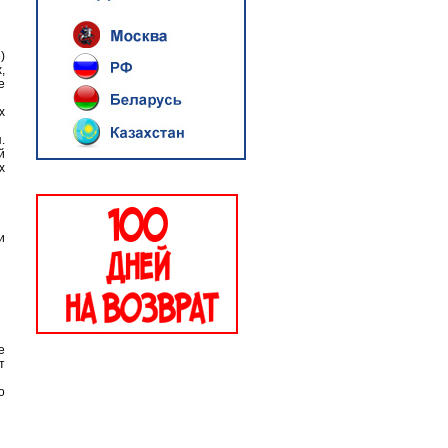
)
,
е
х
.
й
х
и
e
т
о