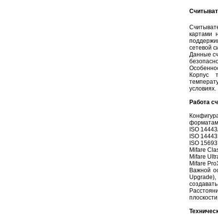
Считыват
Считывате
картами 
поддержи
сетевой с
Данные сч
безопасно
Особенно
Корпус 
температ
условиях.
Работа с
Конфигу
форматам
ISO 14443A
ISO 14443B
ISO 15693
Mifare Cla
Mifare Ultr
Mifare Pro
Важной о
Upgrade)
создавать
Расстояни
плоскости
Техническ