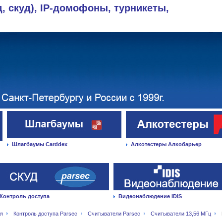
д, скуд), IP-домофоны, турникеты,
Шлагбаумы Carddex
Алкотестеры Алкобарьер
Контроль доступа
Видеонаблюдение IDIS
ая
Контроль доступа Parsec
Считыватели Parsec
Считыватели 13,56 МГц