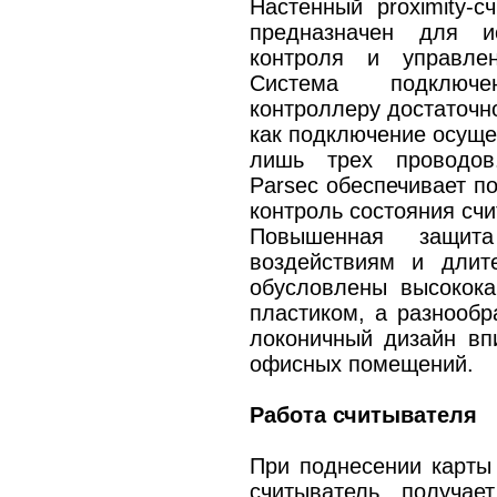
Настенный proximity-
предназначен для и
контроля и управле
Система подключ
контроллеру достаточно
как подключение осуще
лишь трех проводов
Parsec обеспечивает п
контроль состояния счи
Повышенная защит
воздействиям и длит
обусловлены высокок
пластиком, а разнооб
локоничный дизайн вп
офисных помещений.
Работа считывателя
При поднесении карты
считыватель получа