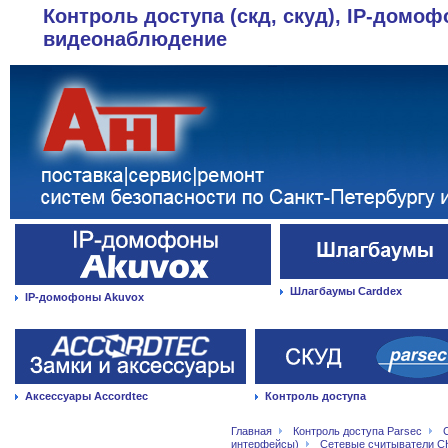
Контроль доступа (скд, скуд), IP-домоф
видеонаблюдение
Шлагбаумы Carddex
IP-домофоны Akuvox
Аксессуары Accordtec
Контроль доступа
Главная
Контроль доступа Parsec
интерфейсы)
Сетевые считыватели С