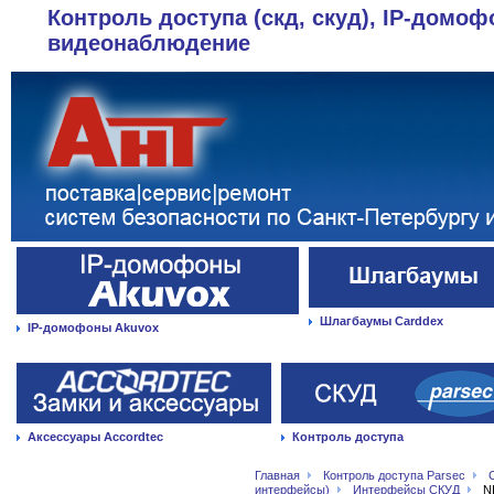
Контроль доступа (скд, скуд), IP-домоф
видеонаблюдение
Шлагбаумы Carddex
IP-домофоны Akuvox
Аксессуары Accordtec
Контроль доступа
Главная
Контроль доступа Parsec
интерфейсы)
Интерфейсы СКУД
N