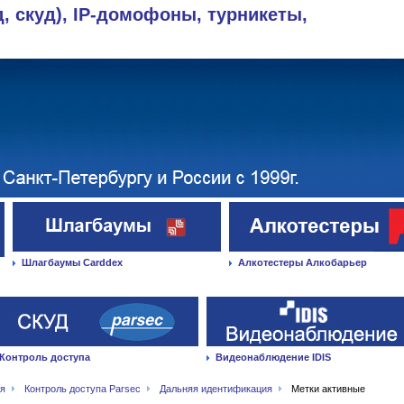
д, скуд), IP-домофоны, турникеты,
Шлагбаумы Carddex
Алкотестеры Алкобарьер
Контроль доступа
Видеонаблюдение IDIS
ая
Контроль доступа Parsec
Дальняя идентификация
Метки активные