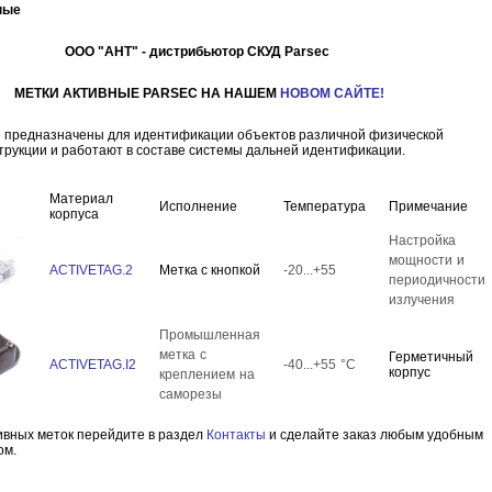
ные
ООО "АНТ" - дистрибьютор СКУД Parsec
МЕТКИ АКТИВНЫЕ PARSEC НА НАШЕМ
НОВОМ САЙТЕ!
е предназначены для идентификации объектов различной физической
трукции и работают в составе системы дальней идентификации.
Материал
Исполнение
Температура
Примечание
корпуса
Настройка
мощности и
ACTIVETAG.2
Метка с кнопкой
-20...+55
периодичности
излучения
Промышленная
метка с
Герметичный
ACTIVETAG.I2
-40...+55 °C
корпус
креплением на
саморезы
ивных меток перейдите в раздел
Контакты
и сделайте заказ любым удобным
ом.