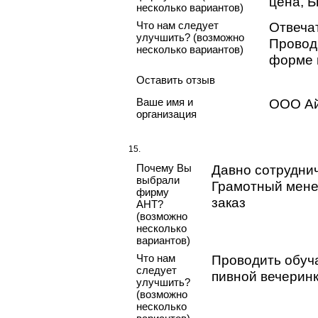
цена, Б
несколько вариантов)
Что нам следует
Отвечат
улучшить? (возможно
Провод
несколько вариантов)
форме 
Оставить отзыв
Ваше имя и
ООО Ай
организация
15.
Почему Вы
Давно сотруднич
выбрали
Грамотный мене
фирму
заказ
АНТ?
(возможно
несколько
вариантов)
Что нам
Проводить обу
следует
пивной вечерин
улучшить?
(возможно
несколько