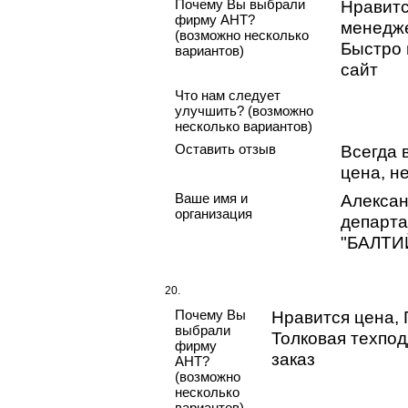
Почему Вы выбрали
Нравитс
фирму АНТ?
менедже
(возможно несколько
Быстро 
вариантов)
сайт
Что нам следует
улучшить? (возможно
несколько вариантов)
Оставить отзыв
Всегда 
цена, н
Ваше имя и
Алексан
организация
департа
"БАЛТИ
20.
Почему Вы
Нравится цена,
выбрали
Толковая техпо
фирму
заказ
АНТ?
(возможно
несколько
вариантов)