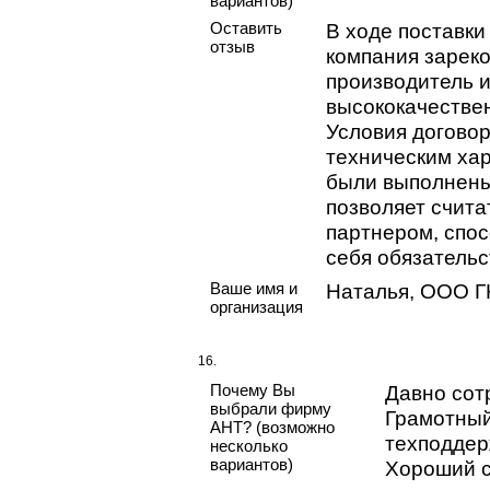
вариантов)
Оставить
В ходе поставк
отзыв
компания зареко
производитель 
высококачестве
Условия договор
техническим ха
были выполнены
позволяет счит
партнером, спо
себя обязательс
Ваше имя и
Наталья, ООО Г
организация
16.
Почему Вы
Давно сот
выбрали фирму
Грамотный
АНТ? (возможно
техподдер
несколько
вариантов)
Хороший 