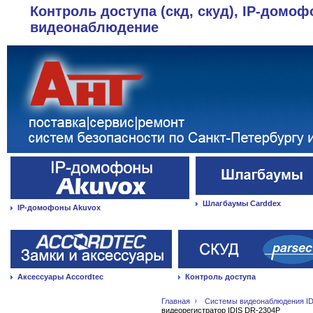
Контроль доступа (скд, скуд), IP-домоф
видеонаблюдение
Шлагбаумы Carddex
IP-домофоны Akuvox
Аксессуары Accordtec
Контроль доступа
Главная
Системы видеонаблюдения ID
видеорегистратор IDIS DR-2304P