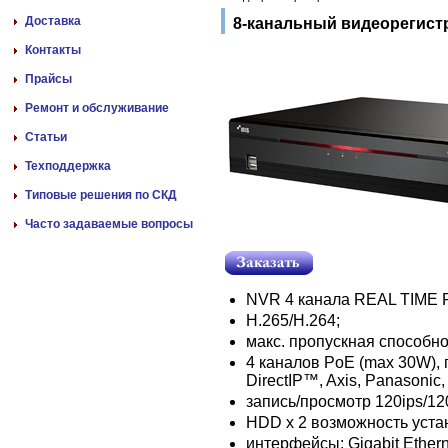
Доставка
8-канальный видеорегистр
Контакты
Прайсы
Ремонт и обслуживание
Статьи
Техподдержка
Типовые решения по СКД
Часто задаваемые вопросы
NVR 4 канала REAL TIME F
H.265/H.264;
макс. пропускная способно
4 каналов PoE (max 30W)
DirectIP™, Axis, Panasonic
запись/просмотр 120ips/12
HDD х 2 возможность устан
интерфейсы: Gigabit Ethern