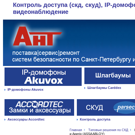
Контроль доступа (скд, скуд), IP-домоф
видеонаблюдение
Шлагбаумы Carddex
IP-домофоны Akuvox
Аксессуары Accordtec
Контроль доступа
Главная
Типовые решения по СКД
и Aperio (ASSA ABLOY)