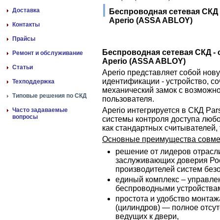
Доставка
Беспроводная сетевая СКД 
Aperio (ASSA ABLOY)
Контакты
Прайсы
Беспроводная сетевая СКД - 
Ремонт и обслуживание
Aperio (ASSA ABLOY)
Статьи
Aperio представляет собой но
идентификации - устройство, с
Техподдержка
механический замок с возможно
Типовые решения по СКД
пользователя.
Aperio интегрируется в СКД Pa
Часто задаваемые
вопросы
системы контроля доступа люб
как стандартных считывателей, 
Основные преимущества совме
решение от лидеров отрасли
заслуживающих доверия Рос
производителей систем без
единый комплекс – управле
беспроводными устройствам
простота и удобство монта
(цилиндров) — полное отсу
ведущих к двери,